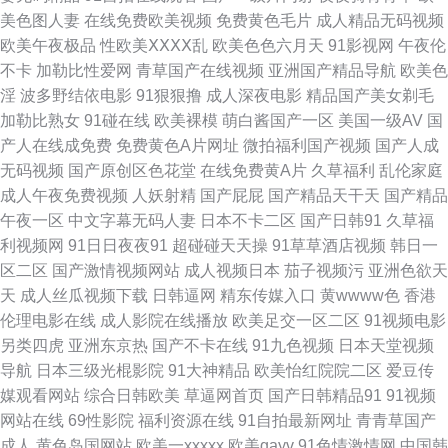
导航第一页 国产91日本精品 91原创视频在线观看 天天舔夜夜撸 老湿机私人
美色图人妻
在线免费欧美视频
免费黄色毛片
成人精品无码视频
欧美午夜极品
性欧美ⅩⅩⅩⅩ乱
欧美色色六月天
91影视网
午夜伦
91网站国产视频观看 91n剧场 日朝大片 国产91系列在线播放 91永久免费观
不卡
加勒比性爱网
青草国产在线视频
亚洲国产精品导航
欧美色
淫
波多野结依电影
91狠狠撸
成人深夜电影
精品国产美女剃毛
看 91老司机福利 婷婷五月深爱激情 欧美另类视频在线观看 俺去也狼人干 91
加勒比熟女
91碰在线
欧美裸模
萌白酱国产一区
美国一级AV
国
产人在线成免费
免费黄色A片网址
微拍福利国产视频
国产人成
精品做爱视频 色国产欧美日韩 精品久久97麻豆 91网页免费在线观看 91苍苍
无码视频
国产原创区色花堂
在线免费黄A片
久草福利
乱伦家庭
成人午夜免费视频
人妖射精
国产屁屁
国产精品天干天
国产精品
影院 日屄导航 香蕉视频黄 深爱91网 国产精品污 97支援总站大香蕉 91岛国
午夜一区
中文字幕无码人妻
日本不卡二区
国产日韩91
久草福
利视频网
91日日夜夜91
超碰碰天天操
91草草酒店视频
韩日一
熟女am 婷婷福利伦理影院 亚欧伦理导航 婷婷四色 加勒比东京热伊人 91资
区二区
国产激情视频网站
成人视频日本
茄子视频污
亚洲色欲天
天
成人丝瓜视频下载
日韩逼网
精东传媒入口
黄wwww色
香港
源国产在线 91专区在线欢看 91麻豆红杏天美 91传媒熊猫 91福利 91看片
伦理电影在线
成人影院在线播放
欧美足交一区二区
91视频电影
另类四虎
亚洲东京热
国产不卡在线
91九色视频
日本天堂视频
app 91免费性爱色情 自拍探花第一页 91福利姬91 影音先锋中文字幕18 狼
导航
日本三级光棍影院
91大神精品
欧美怡红院院二区
爱豆传
媒观看网站
综合日韩欧美
草逼网首页
国产日韩精品91
91视频
友成人网站 欧美性极品伪娘 男人的天堂综合网 国内av自拍 精品国产乱码久
网站在线
69性影院
福利资源在线
91自拍最新网址
青青草国产
成人
黄色岛国网站
欧美一xxxxx
欧美gayv
91色情激情网
中国韩