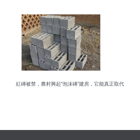
向
紅磚被禁，農村興起“泡沫磚”建房，它能真正取代
傳統建材嗎？