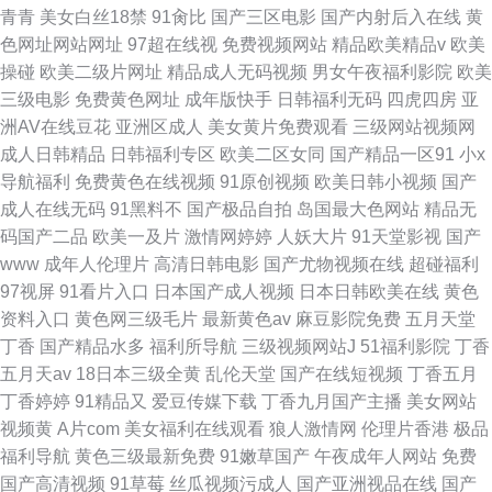
青青
美女白丝18禁
91肏比
国产三区电影
国产内射后入在线
黄
色网址网站网址
97超在线视
免费视频网站
精品欧美精品v
欧美
操碰
欧美二级片网址
精品成人无码视频
男女午夜福利影院
欧美
三级电影
免费黄色网址
成年版快手
日韩福利无码
四虎四房
亚
洲AV在线豆花
亚洲区成人
美女黄片免费观看
三级网站视频网
成人日韩精品
日韩福利专区
欧美二区女同
国产精品一区91
小x
导航福利
免费黄色在线视频
91原创视频
欧美日韩小视频
国产
成人在线无码
91黑料不
国产极品自拍
岛国最大色网站
精品无
码国产二品
欧美一及片
激情网婷婷
人妖大片
91天堂影视
国产
www
成年人伦理片
高清日韩电影
国产尤物视频在线
超碰福利
97视屏
91看片入口
日本国产成人视频
日本日韩欧美在线
黄色
资料入口
黄色网三级毛片
最新黄色av
麻豆影院免费
五月天堂
丁香
国产精品水多
福利所导航
三级视频网站J
51福利影院
丁香
五月天av
18日本三级全黄
乱伦天堂
国产在线短视频
丁香五月
丁香婷婷
91精品又
爱豆传媒下载
丁香九月国产主播
美女网站
视频黄
A片com
美女福利在线观看
狼人激情网
伦理片香港
极品
福利导航
黄色三级最新免费
91嫩草国产
午夜成年人网站
免费
国产高清视频
91草莓
丝瓜视频污成人
国产亚洲视品在线
国产