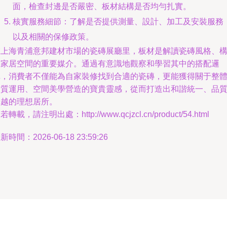
面，檢查封邊是否嚴密、板材結構是否均勻扎實。
核實服務細節：了解是否提供測量、設計、加工及安裝服務
以及相關的保修政策。
在上海青浦意邦建材市場的瓷磚展廳里，板材是解讀瓷磚風格、
想家居空間的重要媒介。通過有意識地觀察和學習其中的搭配邏
輯，消費者不僅能為自家裝修找到合適的瓷磚，更能獲得關于整
材質運用、空間美學營造的寶貴靈感，從而打造出和諧統一、品
卓越的理想居所。
若轉載，請注明出處：http://www.qcjzcl.cn/product/54.html
新時間：2026-06-18 23:59:26