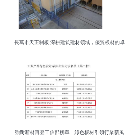
長葛市天正制板 深耕建筑建材領域，優質板材的卓
越供應商
強耐新材再登工信部榜單，綠色板材引領行業新風