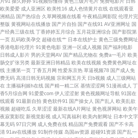
片91
操久婷婷
91视频你懂得
黄色三级片毛片
免费电影片
日韩
B叉电影 91久久极品影视 成人小视频资源库 国产精品在线久久 蜜桃专区第
欧美爱爱
成人亚洲区
欧美性16
成人色情黄片在线
在线观看亚
洲精品
国产热综合
久草网视频在线看
午夜精品网影院
伦理片完
96页 91国产传媒视频 老司机由于影院 欧美蝌蚪91色9 日本阿v中文字幕 性
整版
黄视网站在线播放
国产片自拍
国产在线91
AV亚洲网址
国
产经典三级在线
丁香婷婷五月综合
五月花亚洲综合
国产影院第
情AV 免费三级wwwcom 欧美日韩性爱网 影音先锋亚洲AV无码 肏屄内射视
一页
乱码欧美孕交
超碰在线艹
日本在线护士
黄色三级免费网址
香港电影伦理片
91黄色电影
亚洲一区成人视频
国产福利电影
频在线观看 东方av免费在线 东方AV成人视 久久伊人色AV 色妞干网免费视频
日韩成人影片
男的天堂网AV
国产精品尤物在
免费a一毛片
欧美
肠交扩张另类
最新亚洲日韩精品
欧美在线视频
免费黄色网址在
网站 91干逼欧美 91大战黑丝美女 99欧美性爱 九一AⅤ 午夜夫妻影院 香蕉视
线
主播第一页
丁香五月网
性爱东京热
草逼视频78
国产成人免
费无码
高清日韩无码视频
宗和网五月天
日b视频
成人三级网站
频色片 午夜导航5 欧美三区精品 91乱子伦国产精品 激情五月天社区 无码直
在
主播福利姬h在线
国产精一精二区
基情涩涩网
51漫画成人
丁
香5月综合网
91爱爱com
伊人涩涩射
黄色视频网址导航
91国在
播 91视频第一福利导航 日韩中文字 91香蕉传媒 欧美日韩黄 69国产精品成
线观看
91最新自拍
黄色软件91
国产操女人
国产乱人
欧美乱欲
视频
超碰吃瓜
久草涩涩
最新在线A片网址
黄色视屏网站
欧美午
人久久 东京热AV在线 少妇91n 91青草草 国产原创网站91在线 色优优国产精
夜寂寞影院
新视觉影视
成人写真福利
欧美内射网址
日本中文字
幕无码
97日穴网
成人免费在线
精品国产免费观看
国产不卡高
品 肏人综合网 日韩伦理片 91探花酒店在线观看 激情福利导航 桃色一级 91
清
91av在线播放
91制作传媒
岛国av资源
超碰91资源
国产乱一