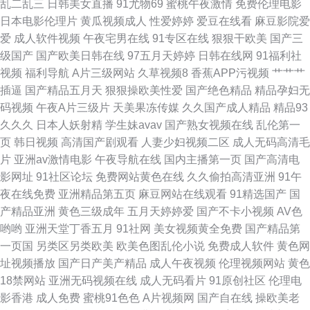
乱二乱三
日韩美女直播
91尤物69
蜜桃午夜激情
免费伦理电影
嫩草白丝 先锋激情资原 久久精美视频 老湿啪啪怕怕抽 91豆花永久网站在线
日本电影伦理片
黄瓜视频成人
性爱婷婷
爱豆在线看
麻豆影院爱
爱
成人软件视频
午夜宅男在线
91专区在线
狠狠干欧美
国产三
观看 影音先锋av撸色 东京热大轮奸 日本男人天堂网 91视频艹 91爱看片 91
级国产
国产欧美日韩在线
97五月天婷婷
日韩在线网
91福利社
视频
福利导航
A片三级网站
久草视频8
香蕉APP污视频
艹艹艹
性爱直播 爱豆网站免费观看视频 日韩Av另类 岛国搬运工首页97 婷婷五月天
插逼
国产精品五月天
狠狠操欧美性爱
国产绝色精品
精品孕妇无
码视频
午夜A片三级片
天美果冻传媒
久久国产成人精品
精品93
社区 91桃色视屏 精品久草 午夜理论日韩A 91网站传媒Tv 欧美视频入口 91
久久久
日本人妖射精
学生妹avav
国产熟女视频在线
乱伦第一
页
韩日视频
高清国产剧观看
人妻少妇视频二区
成人无码高清毛
成人版 成人色导航在线 欧洲香蕉av电影 91大香蕉精东麻豆 豆花官网进入免
片
亚洲av激情电影
午夜导航在线
国内主播第一页
国产高清电
影网址
91社区论坛
免费网站黄色在线
久久偷拍高清亚洲
91午
费吃瓜 日韩欧美4 91黄色废料在线观看 国产精品96久久 色久导航 91视频国
夜在线免费
亚洲精品第五页
麻豆网站在线观看
91精选国产
国
产精品亚洲
黄色三级成年
五月天婷婷爱
国产不卡小视频
AV色
产精品观看 91探花网站 青青草伊人 91熟女免费视频 精品国产久久黄色 先锋
哟哟
亚洲天堂丁香五月
91社网
美女视频黄全免费
国产精品第
一页国
另类区另类欧美
欧美色图乱伦小说
免费成人软件
黄色网
影视资源Va 91在线大 久久香蕉网av 伊人大久av 不卡人Av 欧美淫乱一区 91
址视频播放
国产日产美产精品
成人午夜视频
伦理视频网站
黄色
18禁网站
亚洲无码视频在线
成人无码看片
91原创社区
伦理电
大神精品 国产精品AV福利
影香港
成人免费
蜜桃91色色
A片视频网
国产自在线
操欧美老