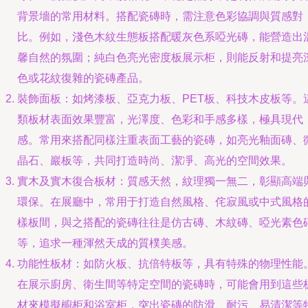
背景墻的常用材料。搭配瓷磚時，需注意色彩協調與質感對
比。例如，淺色木紋生態板搭配暖灰色系啞光磚，能營造出
馨自然的氛圍；純白色亮光密度板展示柜，則能反射和提亮
色或花紋復雜的瓷磚產品。
裝飾面板：如烤漆板、亞克力板、PET板、科技木皮板等。
類板材表面效果豐富，光澤度、色彩和手感多樣，極具現代
感。常用來搭配同樣注重表面工藝的瓷磚，如亮光釉面磚、
晶石、巖板等，共同打造時尚、潔凈、高光的空間效果。
實木及實木復合板材：質感天然，紋理獨一無二，彰顯高端
環保。在展廳中，常用于打造自然風格、侘寂風或中式風格
樣板間，與之搭配的瓷磚往往是仿古磚、木紋磚、啞光素色
等，追求一種渾然天成的質樸美感。
功能性板材：如防火板、抗倍特板等，具有特殊的物理性能
在展示廚房、衛生間等特定空間的瓷磚時，可能會用到這些
材來模擬櫥柜和浴室柜，突出瓷磚的防滑、耐污、易清潔等