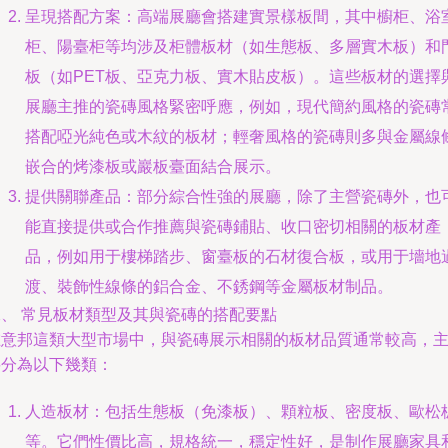
呈現搭配方案：高端展廳會搭建實景樣板間，其中櫥柜、浴
柜、陽臺柜等均涉及柜體板材（如生態板、多層實木板）和
板（如PET板、亞克力板、實木貼皮板）。這些板材的選擇
展廳主推的瓷磚風格緊密呼應，例如，現代簡約風格的瓷磚
搭配啞光純色或木紋的板材；輕奢風格的瓷磚則多與金屬線
嵌合的烤漆板或巖板臺面結合展示。
提供關聯產品：部分綜合性強的展廳，除了主營瓷磚外，也
能直接提供或合作推薦與瓷磚鋪貼、收口密切相關的板材產
品，例如用于樓梯踏步、窗臺板的石材復合板，或用于墻地
渡、裝飾性線條的鋁合金、不銹鋼等金屬板材制品。
二、 常見板材類型及其與瓷磚的搭配要點
在意邦這類大型市場中，與瓷磚展示相關的板材品質通常較高，
要分為以下幾類：
人造板材：包括生態板（免漆板）、顆粒板、密度板、歐松
等。它們性價比高，規格統一，穩定性好，是制作展廳家具