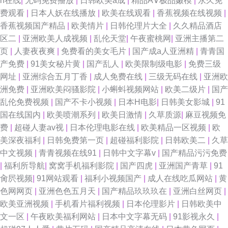
h在线
|
无码免费播放
|
日韩欧美a成
|
精品A∨极品嫩模
|
永久免
费观看
|
日本人妖在线播放
|
欧美在线观看
|
香蕉视频在线视频
|
香蕉视频国产精品
|
欧美情片
|
日韩伦理片大全
|
久久精品酒店
区二
|
亚洲欧美人成视频
|
乱伦天堂
|
午夜蜜桃网
|
亚洲主播第二
页
|
人妻夜夜爽
|
免费看的美女毛片
|
国产成a人亚洲精
|
青青国
产免费
|
91美女秘片黄
|
国产乱人
|
欧美限制级电影
|
免费三级
网址
|
亚洲综合五月丁香
|
成人免费在线
|
三级无码在线
|
亚洲欧
洲免费
|
亚洲欧美闷骚影院
|
小蝌蚪视频网站
|
欧美二级片
|
国产
乱伦免费视频
|
国产不卡小视频
|
日本H电影
|
日韩美女影城
|
91
国在线国内
|
欧美喷潮系列
|
欧美日激情
|
久草质源
|
麻豆视频免
费
|
超碰人妻av视
|
日本伦理电影在线
|
欧美精品一区视频
|
欧
美深夜福利
|
日韩免费第一页
|
超碰福利影院
|
日韩欧美二
|
久草
中文视频
|
青青视频在线91
|
日韩中文字幕v
|
国产精品污污免费
|
福利所导航
|
窝窝手机福利影院
|
国产四虎
|
亚洲国产青草
|
91
肏屄视频
|
91网站观看
|
福利小视频国产
|
成人在线吃瓜网站
|
黄
色网网页
|
亚洲色色五月天
|
国产精品玖玖玖在
|
亚洲白丝网页
|
欧美亚洲视频
|
手机看片福利视频
|
日本伦理影片
|
日韩欧美中
文一区
|
午夜欧美福利网站
|
日本中文字幕无码
|
91影视永久
|