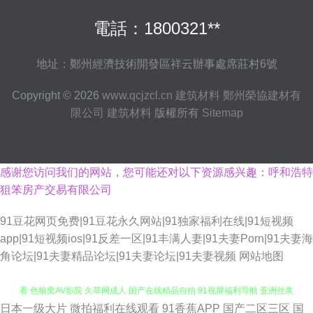
電話：1800321**
地址：鄭州經濟技術開發區祥云辦事處席莊村6號
Copyright © 2026
www.qcjzcl.cn
建筑材料
鄭州榮協建材有
限公司
建筑材料
版權所有
Sitemap
感谢您访问我们的网站，您可能还对以下资源感兴趣：呼和浩特
狙笨房产交易有限公司
91豆花网页免费|91豆花永久网站|91独家福利在线|91短视频
app|91短视频ios|91反差一区|91丰满人妻|91夫妻Porn|91夫妻海
角论坛|91夫妻精品论坛|91夫妻论坛|91夫妻视频
网站地图
日本一级大片
微拍福利在线观看
91香蕉APP
国产二区三区
国
伊人豆花 91视频国产精品观看 久草最新网址 玖玖成人综合 91国产视在线观