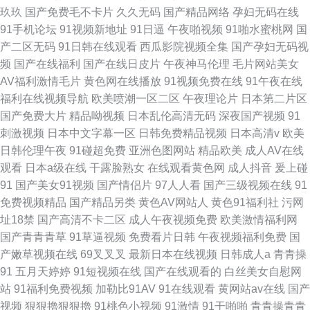
玖玖
国产免费毛不卡片
久久无码
国产精品网络
孕妇无码在线
91手机论坛
91视频新地址
91日逼
午夜啪视频
91啪水蜜桃网
国
产二区无码
91日韩在线观看
西瓜影院视频全集
国产孕妇无码视
频
国产在线福利
国产在线日皮片
午夜神马伦理
毛片网站美女
AV福利激情毛片
黄色网在线播放
91视频免费在线
91午夜在线
福利在线视频导航
欧美喷潮一区二区
午夜理论片
日本第二片区
国产免费大片
精品呦视频
日本乱伦高清无码
深夜国产视频
91
刺激视频
日本中文字幕一区
日韩免费精品视频
日本高清v
欧美
日韩伦理午夜
91碰超免费
亚洲色图网站
精品欧美
成人AV在线
观看
日本a级在线
干露脸熟女
在线观看黄色网
成人抖音
爰上碰
91
国产美女91视频
国产情侣片
97人人看
国产三级视频在线
91
免费视频精品
国产精品另类
黄色AV网站人
黄色91福利社
污网
址18禁
国产高清不卡二区
成人午夜视频免费
欧美激情福利网
国产青青青草
91草逼视频
免费看片日韩
午夜视频福利免费
国
产嫩草视频在线
69叉叉叉
最新日本在线视频
日韩成人a
青青操
91
五月天婷婷
91短视频在线
国产在线观看的
白丝美女自慰网
站
91福利免费视频
加勒比91AV
91在线观看
黄网站av在线
国产
视频
狠狠擼狠狠擼
91桃色小视频
91激情
91干啪啪
青青操青青