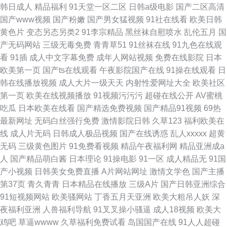
韩日成人
精品福利
91天堂一区二区
日韩a级电影
国产二区高清
国产www视频
国产粉嫩
国产男女猛视频
91社在线看
欧美日韩
黄色片
变态另态另类2
91李宗精品
黑丝袜自慰喷水
乱伦五月
国
产无码网站
三级无毒免费
青青草51
91丝袜在线
91九色在线观
看
91插
成人中文字幕免费
成年人网站视频
免费在线影院
日本
欧美第一页
国产ts在线观看
午夜影院国产在线
91操在线观看
日
韩在线播放视频
成人大片一级天天
内射性爱网址大全
欧美社区
第一页
欧美在线视频播放
91视频污污污
超碰在线公开
AV蜜桃
吃瓜
日本欧美在线看
国产精选免费视频
国产精品91视频
69热
最新网址
无码白丝强行免费
激情影院日韩
久草123
福利欧美在
线
成人片无码
日韩成人极品视频
国产在线诱惑
乱人xxxxx
超黄
无码
三级黄色图片
91免费看视频
精品午夜福利网
精品亚洲成a
人
国产精品萌白酱
日本理论
91操电影
91一区
成人精品无
91国
产小视频
日韩美女免费直播
A片网站网址
激情文学色
国产主播
第37页
青久青青
日本精品在线播放
三级A片
国产日韩亚洲综合
91短视频网站
欧美骚网站
丁香五月天亚洲
欧美大粗吊人妖
深
夜福利亚洲
人兽福利导航
91叉叉操小骚逼
成人18视频
欧美大
鸡吧
草逼wwww
久草福利免费试看
岛国国产在线
91人人超碰