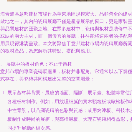
上海青浦區意邦建材市場作為華東地區規模宏大、品類齊全的建
集散地之一，其內的瓷磚展廳不僅是產品展示的窗口，更是家裝
感與品質建材的匯聚之地。在眾多建材中，瓷磚與板材是裝修中
可或缺的兩大主材，而一個優秀的展廳，往往能將這兩者的搭配
應用展現得淋漓盡致。本文將聚焦于意邦建材市場內瓷磚展廳所
聯的板材產品，為您解析其特點、搭配與應用。
一、 展廳中的板材角色：不止于襯托
在意邦市場的專業瓷磚展廳里，板材并非配角。它通常以以下幾
形式存在，與瓷磚共同構建出完整的空間場景：
展示基材與背景：展廳的墻面、隔斷、展示臺、柜體等常使
各種板材制作。例如，用紋理細膩的實木顆粒板或歐松板作
中性背景，以凸顯瓷磚的色彩與質感；或用烤漆板、科技木
板制作成時尚的展柜，與高檔巖板、大理石瓷磚相得益彰，
同提升展廳的檔次感。