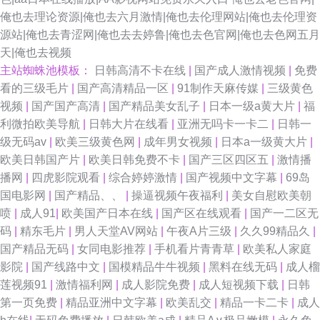
俺也去理论资源|俺也去六月激情|俺也去伦理网站|俺也去伦理资
源站|俺也去青涩网|俺也去去婷鲁|俺也去色官网|俺也去色网五月
天|俺也去视频
主站蜘蛛池模板：
日韩高清不卡在线
|
国产成人激情视频
|
免费
看的三级毛片
|
国产高清精品一区
|
91制作天麻传媒
|
三级黄色
视频
|
国产国产高清
|
国产精品美女乱子
|
日本一级a黄大片
|
福
利微拍欧美导航
|
日韩大片在线看
|
亚洲无吗卡一卡二
|
日韩一
级无码av
|
欧美三级黄色网
|
成年男女视频
|
日本a一级黄大片
|
欧美日韩国产片
|
欧美日韩免费不卡
|
国产三区四区五
|
激情播
播网
|
四虎影院观看
|
综合婷婷激情
|
国产视频中文字幕
|
69岛
国电影网
|
国产精品、、
|
操逼视频午夜福利
|
美女自慰欧美朝
喷
|
成人91
|
欧美国产日本在线
|
国产区在线观看
|
国产一二区无
码
|
精东毛片
|
男人天堂AV网站
|
午夜A片三级
|
久久99精品久
|
国产精品无码
|
女同电影推荐
|
手机看片青青草
|
欧美私人家庭
影院
|
国产线路中文
|
国模精品牛牛视频
|
黑料在线无码
|
成人榴
莲视频91
|
激情福利网
|
成人影院免费
|
成人短视频下载
|
日韩
第一页免费
|
精品亚洲中文字幕
|
欧美乱交
|
精品一卡二卡
|
成人