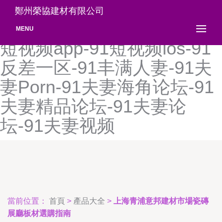
91豆花网页免费-91豆花永
鄭州榮協建材有限公司
久网站-91独家福利在线-91
MENU
短视频app-91短视频ios-91
反差一区-91丰满人妻-91夫
妻Porn-91夫妻海角论坛-91
夫妻精品论坛-91夫妻论
坛-91夫妻视频
當前位置：
首頁
>
產品大全
>
上海青浦意邦建材市場瓷磚
展廳板材選購指南