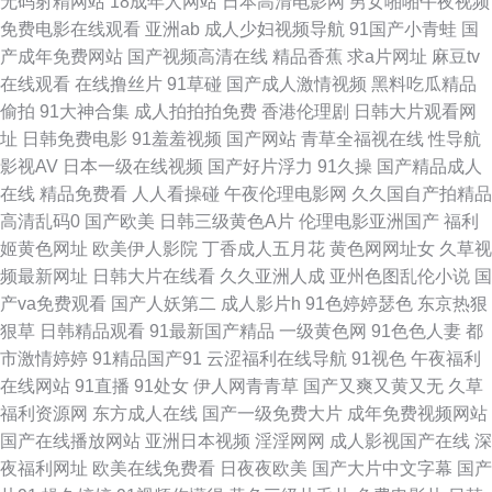
无码射精网站
18成年人网站
日本高清电影网
男女啪啪午夜视频
锋影音av第一页 91亚洲人 久久五区 婷婷黄色大网站 91豆花成人社区在线
免费电影在线观看
亚洲ab
成人少妇视频导航
91国产小青蛙
国
产成年免费网站
国产视频高清在线
精品香蕉
求a片网址
麻豆tv
成人福利视频网站导航 日韩无码一二一三四五 91网页入口免费www 久久精
在线观看
在线撸丝片
91草碰
国产成人激情视频
黑料吃瓜精品
偷拍
91大神合集
成人拍拍拍免费
香港伦理剧
日韩大片观看网
品久久国产 婷婷五月深深爱 91精品探花网址 色婷婷五月天AV综合 大香蕉伊
址
日韩免费电影
91羞羞视频
国产网站
青草全福视在线
性导航
影视AV
日本一级在线视频
国产好片浮力
91久操
国产精品成人
人天下 日本丁香五月 91猫先生手机在线 豆花免费网站 欧美日韩精品专区 91
在线
精品免费看
人人看操碰
午夜伦理电影网
久久国自产拍精品
高清乱码0
国产欧美
日韩三级黄色A片
伦理电影亚洲国产
福利
超碰久草牛牛 超碰操人人 老湿机九一视频 性感美女日本午夜视频 国产1024
姬黄色网址
欧美伊人影院
丁香成人五月花
黄色网网址女
久草视
频最新网址
日韩大片在线看
久久亚洲人成
亚州色图乱伦小说
国
在线视频 四虎一二一 91九色国产爆乳 成人AV首付 日韩福利sss 91成人蝌蚪
产va免费观看
国产人妖第二
成人影片h
91色婷婷瑟色
东京热狠
狠草
日韩精品观看
91最新国产精品
一级黄色网
91色色人妻
都
激情色播导航 大香蕉国产 一本色道婷婷久久 少妇小晶性爱 俺去也俺去啦 老
市激情婷婷
91精品国产91
云涩福利在线导航
91视色
午夜福利
在线网站
91直播
91处女
伊人网青青草
国产又爽又黄又无
久草
湿机深夜福利 伊人大香蕉婷婷 爱草超碰人人网 欧美成久久永久 伊人婷婷久
福利资源网
东方成人在线
国产一级免费大片
成年免费视频网站
国产在线播放网站
亚洲日本视频
淫淫网网
成人影视国产在线
深
久狠狠网 国产黑丝在线观看 黄色网址求推荐 欧美日韩国产激情视频 日韩牛
夜福利网址
欧美在线免费看
日夜夜欧美
国产大片中文字幕
国产