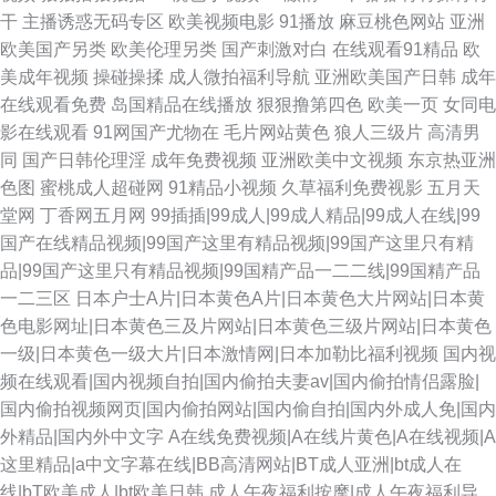
干
主播诱惑无码专区
欧美视频电影
91播放
麻豆桃色网站
亚洲
欧美国产另类
欧美伦理另类
国产刺激对白
在线观看91精品
欧
美成年视频
操碰操揉
成人微拍福利导航
亚洲欧美国产日韩
成年
在线观看免费
岛国精品在线播放
狠狠撸第四色
欧美一页
女同电
影在线观看
91网国产尤物在
毛片网站黄色
狼人三级片
高清男
同
国产日韩伦理淫
成年免费视频
亚洲欧美中文视频
东京热亚洲
色图
蜜桃成人超碰网
91精品小视频
久草福利免费视影
五月天
堂网
丁香网五月网
99插插|99成人|99成人精品|99成人在线|99
国产在线精品视频|99国产这里有精品视频|99国产这里只有精
品|99国产这里只有精品视频|99国精产品一二二线|99国精产品
一二三区
日本户士A片|日本黄色A片|日本黄色大片网站|日本黄
色电影网址|日本黄色三及片网站|日本黄色三级片网站|日本黄色
一级|日本黄色一级大片|日本激情网|日本加勒比福利视频
国内视
频在线观看|国内视频自拍|国内偷拍夫妻av|国内偷拍情侣露脸|
国内偷拍视频网页|国内偷拍网站|国内偷自拍|国内外成人免|国内
外精品|国内外中文字
A在线免费视频|A在线片黄色|A在线视频|A
这里精品|a中文字幕在线|BB高清网站|BT成人亚洲|bt成人在
线|bT欧美成人|bt欧美日韩
成人午夜福利按摩|成人午夜福利导