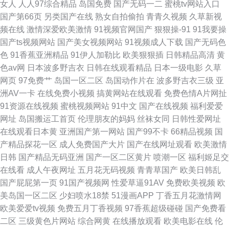
女人
人人97综合精品
岛国免费
国产无码一二
蜜桃tv网站入口
国产第66页
另类国产在线
熟女自拍偷拍
青青久视频
久草新视
频在线
激情深爱欧美激情
91视频官网国产
狠狠操-91
91我要操
国产ts视频网站
国产美女视频网站
91视频成人下载
国产无码色
色
91香蕉亚洲精品
91伊人加勒比
欧美狠狠插
日韩精品高清
黄
色av网
日本波多野吉衣
日韩在线观看精品
日本一级电影
久草
网页
97免费艹
岛国一区二区
岛国动作片在
波多野吉衣三级
亚
洲AV一卡
在线免费小视频
搞黄网站在线观看
免费色情A片网扯
91资源在线视频
蜜桃视频网站
91中文
国产在线视频
福利爱爱
网址
岛国搬运工首页
伦理朋友的妈妈
丝袜女同
日韩性爱网址
在线观看日本黄
亚洲国产第一网站
国产99不卡
66精品视频
国
产精品探花一区
成人免费国产大片
国产在线网址观看
欧美激情
日韩
国产精品无码亚洲
国产一区二区黄片
喷潮一区
福利姬足交
在线看
成人午夜网址
五月花无码视频
青青草国产
欧美日韩乱
国产屁屁第一页
91国产视频网
性爱草逼91AV
免费欧美视频
欧
美岛国一区二区
少妇喷水18禁
51漫画APP
丁香五月花激情网
欧美爱爱tv视频
免费五月丁香视频
97香蕉超级碰碰
国产免费看
二区
三级黄色片网站
综合网黄
在线播放观看
欧美电影在线
伦