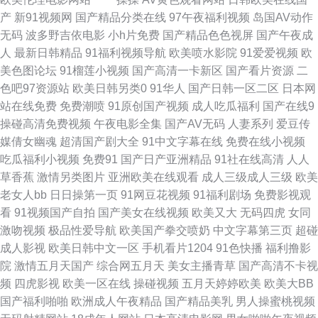
91超碰国产在线观看 99超碰福利在线 欧美男女性生活 一本道大香蕉伊人5
产
新91视频网
国产精品分类在线
97午夜福利视频
岛国AV动作
无码
波多野吉依电影
小h片免费
国产精品色色视屏
国产午夜成
不卡三区 九艹九艹在线 亚洲精品草逼片 91网址 黄色片导航 日本女同在线
人
最新日韩精品
91福利视频导航
欧美喷水影院
91爱爱视频
欧
美色图论坛
91榴莲小视频
国产高清一卡新区
国产看片资源
二
91sehuatang 91小骚逼 国产av网页 欧美a播放 五月激情不卡一区 91黑料导
色吧97资源站
欧美日韩另类0
91华人
国产日韩一区二区
日本网
站在线免费
免费潮喷
91原创国产视频
成人吃瓜福利
国产在线9
航 国产美女A区小视频 色妞干网免费视频网站 99久久无 久爱高清无码 日韩
操碰高清免费视频
午夜电影全集
国产AV无码
人妻系列
爱豆传
媒倩女幽魂
超清国产剧大全
91中文字幕在线
免费在线小视频
伦理片 91干福利视频 a俺也要去了网址 久久99精品视频 91很很撸在线视频
吃瓜福利小视频
免费91
国产日产亚洲精品
91社在线高清
人人
草香蕉
激情另类图片
亚洲欧美在线观看
成人三级成人三级
欧美
传媒视频一区免费播放 丝袜深爱网 91九色蝌蚪视频成人论坛 国产久久免费
老女人bb
日日操第一页
91网豆花视频
91福利剧场
免费影视观
看
91视频国产自拍
国产美女在线视频
欧美又大
无码四虎
女同
视频免费 日本a区 综合色情 97超碰自拍 人人操人人摸AV 91的视频入口 亚
激吻视频
极品性爱导航
欧美国产拳交喷奶
中文字幕第三页
超碰
成人影视
欧美日韩中文一区
手机看片1204
91色快播
福利撸影
洲黄色hfh 91中文资源在线 久久亚洲熟妇熟女 婷婷社区成人 91国产精品乱
院
激情五月天国产
综合网五月天
美女主播青草
国产高清不卡视
频
四虎影视
欧美一区在线
操碰视频
五月天婷婷欧美
欧美大BB
码久久 东方操逼网 五月社区天堂 91熟女丝袜资源 老司机午夜福利电影网 先
国产福利啪啪
欧洲成人午夜精品
国产精品美乳
男人操蜜桃视频