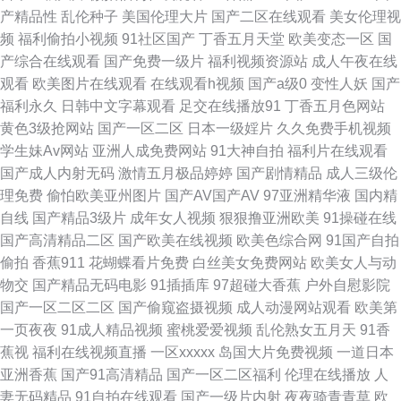
产精品性
乱伦种子
美国伦理大片
国产二区在线观看
美女伦理视
频
福利偷拍小视频
91社区国产
丁香五月天堂
欧美变态一区
国
看 色狼窝AV影院 久草网成人 国产在线精品自拍 91视屏福利导航 亚洲丝浆
产综合在线观看
国产免费一级片
福利视频资源站
成人午夜在线
观看
欧美图片在线观看
在线观看h视频
国产a级0
变性人妖
国产
殴美性生活 九九久久精品 变态另类先锋 91黑丝在线观看 自拍97在线97 欧
福利永久
日韩中文字幕观看
足交在线播放91
丁香五月色网站
黄色3级抢网站
国产一区二区
日本一级婬片
久久免费手机视频
美成人性色影院 国产麻豆毛片视频 超碰激情总站 91免费 一本一道国产精品
学生妹Av网站
亚洲人成免费网站
91大神自拍
福利片在线观看
国产成人内射无码
激情五月极品婷婷
国产剧情精品
成人三级伦
日韩大片伦理 东方四虎一区二区三区 肏屄肏肏 91最新地址 91超碰国产在线
理免费
偷怕欧美亚州图片
国产AV国产AV
97亚洲精华液
国内精
自线
国产精品3级片
成年女人视频
狠狠撸亚洲欧美
91操碰在线
91爱豆影业 国产精品久久九 人人肏人人射 久草资源福利站 东京热亚洲免费
国产高清精品二区
国产欧美在线视频
欧美色综合网
91国产自拍
偷拍
香蕉911
花蝴蝶看片免费
白丝美女免费网站
欧美女人与动
精品 91资源人人草 91色色福利视频 先锋AV资源色 欧美自拍av 久久精品天
物交
国产精品无码电影
91插插库
97超碰大香蕉
户外自慰影院
国产一区二区二区
国产偷窥盗摄视频
成人动漫网站观看
欧美第
堂视频 国产精品96久久 91嫖视频在线 91大香蕉探花 欧美一久久 东方影库
一页夜夜
91成人精品视频
蜜桃爱爱视频
乱伦熟女五月天
91香
蕉视
福利在线视频直播
一区xxxxx
岛国大片免费视频
一道日本
av免费看 97超碰在线91 97超碰人人撸 91官网视频宾馆 婷婷丁香人妻 日韩
亚洲香蕉
国产91高清精品
国产一区二区福利
伦理在线播放
人
妻无码精品
91自拍在线观看
国产一级片内射
夜夜骑青青草
欧