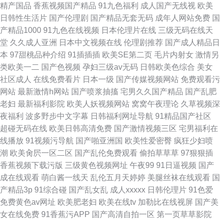
精产国品
香蕉视频国产精品
91九色福利
成人国产无线视
欧美
日韩性生活片
国产伦理剧
国产精品无套无码
成年人网站免费
国
产精品1000
91九色在线视频
日本伦理片在线
三级无码在线天
堂
久久成人亚洲
日本中文视频在线
伦理剧推荐
国产成人精品日
本
97甜桃品种介绍
91插插插
欧美SE第二页
毛片内射女
激情另
类欧美一二
国产色视频
孕妇三级av无码
日韩欧美色综合
美女
社区成人
在线免费看片
日本一级
国产传媒视频网站
免费观看污
网站
最新激情h网站
国产喷浆抽搐
宅男久久国产精品
国产乱肥
老妇
最新福利影院
欧美人妖视频网站
窝窝午夜理论
久草视频深
夜福利
波多野步中文字幕
日韩福利网址导航
91精品国产社区
超碰无码在线
欧美日韩高清免费
国产激情视频三区
宅男福利在
线播放
91视频污导航
国产啪亚洲国
欧美性爱密臀
疯狂少妇喷
潮
欧美肏屄一区二区
国产乱伦免费观看
偷拍草草草
97狠狠插
香蕉视频下载污版
三级黄色视频网址
午夜99
91日逼视频
国产
成在线观看
萌白酱一线天
乱伦五月天婷婷
美腿丝袜在线观看
国
产精品3p
91综合碰
国产乱女乱
成人xxxxx
日韩伦理片
91色爱
免费黄色av网址
欧美肥老妇
欧美在线tv
加勒比在线视屏
国产美
女在线免费
91香蕉污APP
国产高清自拍一区
第一页草草影院