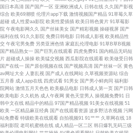
久婷婷 久操资源站 精品东京热av 国产成人久久 久草福利在线 黄网站1 国产
国日本高清
国产国产一区
亚洲欧洲成人
日韩在线
久久国产影视
综合
欧美69潮喷
伦理片app下载
激情视频国产精品
91草莓久草
专区123 wwwsese 成人福利导航蜜桃 国产日韩另类精品综合 国产熟女一区
超碰
成人性爱aa影院
欧美性爱插插
欧美日韩色黄片
91草莓影
院
午夜电影网久久
国产丝袜美女
国产精彩视频
操碰视屏
国产
东京热男人的天堂09 肏屄AB 蜜臀视频网站 欧美成久久 久久精品品国产 久
福利在线
91久久影院
免费日韩电影
日韩成人影视
欧美精品性
交
午夜宅男免费
另类亚洲色情
家庭乱伦理电影
91草B草B视频
草日本亚洲 国产精品无吗 九九久久精品视频 国产传媒自拍 韩日VT色情网站
国产精品熟女一
国产巨乳在线观看
四虎免费91
国内精品无码短
片
超碰成人操操
欧美猛交视频
西瓜影院在线观看
欧美做受日韩
av日韩 91精品拳交 伊人成人色网 欧美色图宗合网 在线亚洲欧美国产 大香蕉
国产在线一
国产原创视频在线
国产视频高清
国产丝袜一区
黄色
av网址大全
人妻乱视
国产成人在线网站
久草视频资源站
综合
9久1 久久另类精品国产 国产精品永久 爱豆传媒熊猫成人 午夜黄色影院 四虎
五月香
成人app在线
四虎试看
91男女
国产男小鲜肉同
福利影
院网站
激情五月天色色
欧美极品电影
日韩成人第一页
国产日韩
东方在线观看网址 国产午夜经典91福利 日韩免费av网站 91丝袜国产足交网
欧美电影
久久机热
成人午夜网
黄色天堂男人
操视频免费91
日
韩中文在线
精品中的精品
97国产精品视频
91美女在线视频
51
男人的天堂在线另类 国产一区第十页 久久经典视频在线观看 国产嫩草影院
欧美
一区精品麻豆经典
国产在线观看资源
波多野洁衣视频
污网
站免费看
特级欧美在线观看
自拍视频91
91艹艹
久草网在线
18
久久 91不用下载观看 国内版肏屄视频 国产精品夜夜嗨 国产美女 肏王丽的屄
福利影院
老司机蜜桃在线
成人精品一区二区
韩日爆乳无码三级
欧美伦理电影网站
艹艹操操
AV黄色观看网站
日韩欧美在线国