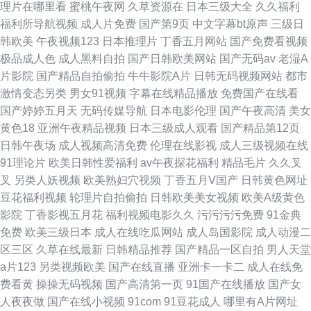
理片在哪里看
蜜桃午夜网
久草资源在
日本三级大全
久久福利
福利所导航视频
成人片免费
国产第9页
中文字幕bt原声
三级日
韩欧美
午夜视频123
日本推理片
丁香五月网站
国产免费看视频
极品成人色
成人黑料自拍
国产日韩欧美网站
国产无码av
老湿A
片影院
国产精品自拍偷拍
牛牛影院A片
日韩无码视频网站
都市
激情变态另类
男女91视频
字幕在线精品播放
免费国产在线看
国产婷婷五月天
无码传媒导航
日本电影伦理
国产午夜高清
美女
黄色18
亚洲午夜精品视频
日本三级成人观看
国产精品第12页
日韩午夜场
成人视频高清免费
伦理在线影视
成人三级视频在线
91理论片
欧美日韩性爱福利
av午夜探花福利
精品毛片
久久叉
叉
另类人妖视频
欧美熟妇穴视频
丁香五月V国产
日韩黄色网址
豆花福利视频
轮理片自拍偷拍
日韩欧美美女视频
欧美A级黄色
影院
丁香影视五月花
福利视频电影久久
污污污污免费
91金典
免费
欧美三级日本
成人在线吃瓜网站
成人岛国影院
成人动漫二
区三区
久草在线最新
日韩精品推荐
国产精品一区自拍
男人天堂
a片123
另类视频欧美
国产在线直播
亚洲卡一卡二
成人在线免
费看黄
操操无码视频
国产高清第一页
91国产在线播放
国产女
人夜夜做
国产在线小视频
91com
91豆花成人
哪里有A片网址