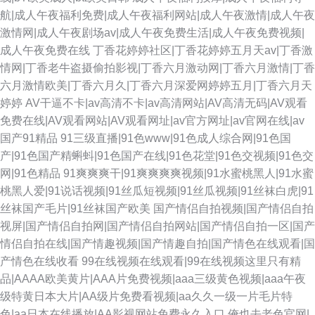
航|成人午夜福利免费|成人午夜福利网站|成人午夜激情|成人午夜
激情网|成人午夜剧场av|成人午夜免费生活|成人午夜免费视频|
成人午夜免费在线
丁香花婷婷社区|丁香花婷婷五月天av|丁香激
情网|丁香老牛盗摄偷拍影视|丁香六月激动网|丁香六月激情|丁香
六月激情欧美|丁香六月久|丁香六月深爱网婷婷五月|丁香六月天
婷婷
AV干逼不卡|av高清不卡|av高清网站|AV高清无码|AV观看
免费在线|AV观看网站|AV观看网址|av官方网址|av官网在线|av
国产91精品
91三级直播|91色www|91色成人综合网|91色国
产|91色国产精蝌蚪|91色国产在线|91色花堂|91色交视频|91色交
网|91色精品
91爽爽爽干|91爽爽爽爽视频|91水蜜桃黑人|91水蜜
桃黑人爱|91说话视频|91丝瓜短视频|91丝瓜视频|91丝袜白虎|91
丝袜国产毛片|91丝袜国产欧美
国产情侣自拍视频|国产情侣自拍
视屏|国产情侣自拍网|国产情侣自拍网站|国产情侣自拍一区|国产
情侣自拍在线|国产情趣视频|国产情趣自拍|国产情色在线观看|国
产情色在线收看
99在线视频在线观看|99在线视频这里只有精
品|AAAA欧美黄片|AAA片免费视频|aaa三级黄色视频|aaa午夜
级特黄日本大片|AA级片免费看视频|aa久久一级一片毛片特
色|aa日本在线播放|AA影视网站免费永久入口
俺也去老色官网|